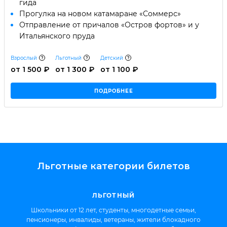
гида
Прогулка на новом катамаране «Соммерс»
Отправление от причалов «Остров фортов» и у
Итальянского пруда
Взрослый
Льготный
Детский
от 1 500 ₽
от 1 300 ₽
от 1 100 ₽
ПОДРОБНЕЕ
Льготные категории билетов
ЛЬГОТНЫЙ
Школьники от 12 лет, студенты, многодетные семьи,
пенсионеры, инвалиды, ветераны, жители блокадного