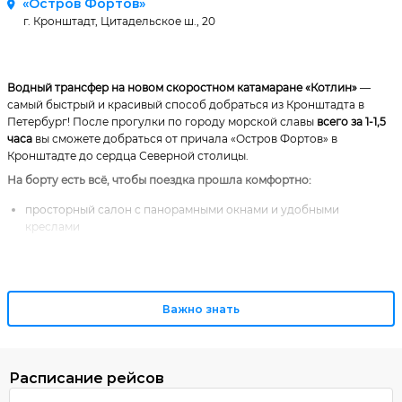
«Остров Фортов»
г. Кронштадт, Цитадельское ш., 20
Водный трансфер на новом скоростном катамаране «Котлин»
—
самый быстрый и красивый способ добраться из Кронштадта в
Петербург! После прогулки по городу морской славы
всего за 1-1,5
часа
вы сможете добраться от причала «Остров Фортов» в
Кронштадте до сердца Северной столицы.
На борту есть всё, чтобы поездка прошла комфортно:
просторный салон с панорамными окнами и удобными
креслами
открытая палуба, где можно находиться во время движения
судна и любоваться видами со всех ракурсов
бар с напитками и закусками
Важно знать
При покупке билетов «туда и обратно» в одном заказе действует
дополнительная скидка.
Расписание рейсов