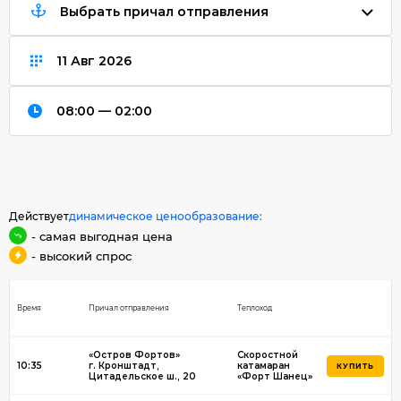
Выбрать причал отправления
08:00 — 02:00
Действует
динамическое ценообразование:
- самая выгодная цена
- высокий спрос
Время
Причал отправления
Теплоход
«Остров Фортов»
Скоростной
10:35
г. Кронштадт,
катамаран
КУПИТЬ
Цитадельское ш., 20
«Форт Шанец»