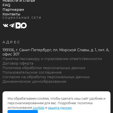
Новости и статьи
FAQ
Партнерам
Контакты
СОЦИАЛЬНЫЕ СЕТИ
АДРЕС
199106, г. Санкт-Петербург, пл. Морской Славы, д. 1, лит. А,
офис 307
Памятка пассажиру о страховании ответственности
Договор оферта
Политика обработки персональных данных
Пользовательское соглашение
Согласие на обработку персональных данных
Динамическое ценообразование
Мы обрабатываем cookies, чтобы сделать наш сайт удобнее и
персонализированнее для вас. Подробнее: политика
© Нева Тревел Компани, 1995-2026
использования
cookies
и
защита данных
.
Дизайн и разработка —
OnePix