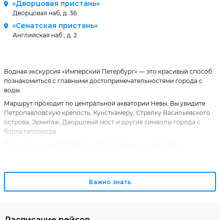
«Дворцовая пристань»
Дворцовая наб, д. 36
«Сенатская пристань»
Английская наб., д. 2
Водная экскурсия «Имперский Петербург» — это красивый способ
познакомиться с главными достопримечательностями города с
воды.
Маршрут проходит по центральной акватории Невы. Вы увидите
Петропавловскую крепость, Кунсткамеру, Стрелку Васильевского
острова, Эрмитаж, Дворцовый мост и другие символы города с
борта теплохода.
Прогулка осуществляется в сопровождении аудиогида на
комфортабельном двухпалубном теплоходе, на борту которого
работает River Bar с напитками и закусками.
Важно знать
Расписание рейсов