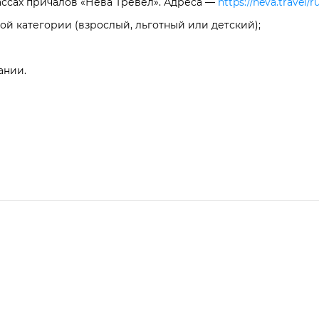
ассах причалов «Нева Тревел». Адреса —
https://neva.travel/r
ой категории (взрослый, льготный или детский);
ании.