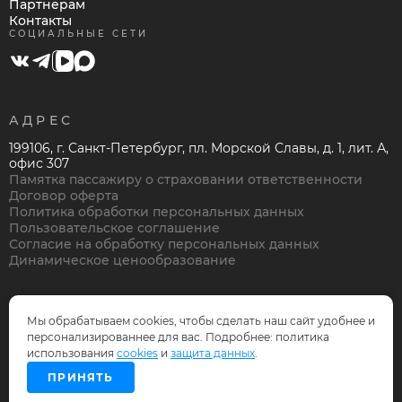
Партнерам
Контакты
СОЦИАЛЬНЫЕ СЕТИ
АДРЕС
199106, г. Санкт-Петербург, пл. Морской Славы, д. 1, лит. А,
офис 307
Памятка пассажиру о страховании ответственности
Договор оферта
Политика обработки персональных данных
Пользовательское соглашение
Согласие на обработку персональных данных
Динамическое ценообразование
Мы обрабатываем cookies, чтобы сделать наш сайт удобнее и
персонализированнее для вас. Подробнее: политика
© Нева Тревел Компани, 1995-2026
использования
cookies
и
защита данных
.
Дизайн и разработка —
OnePix
ПРИНЯТЬ