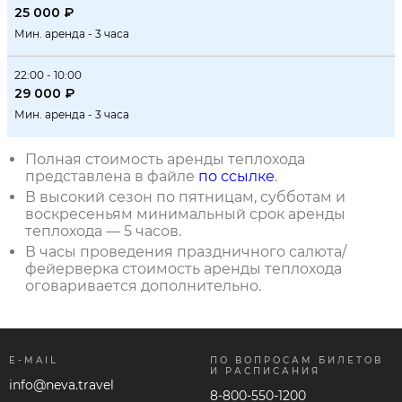
25 000 ₽
Мин. аренда - 3 часа
22:00 - 10:00
29 000 ₽
Мин. аренда - 3 часа
Полная стоимость аренды теплохода
представлена в файле
по ссылке
.
В высокий сезон по пятницам, субботам и
воскресеньям минимальный срок аренды
теплохода ― 5 часов.
В часы проведения праздничного салюта/
фейерверка стоимость аренды теплохода
оговаривается дополнительно.
E-MAIL
ПО ВОПРОСАМ БИЛЕТОВ
И РАСПИСАНИЯ
info@neva.travel
8-800-550-1200