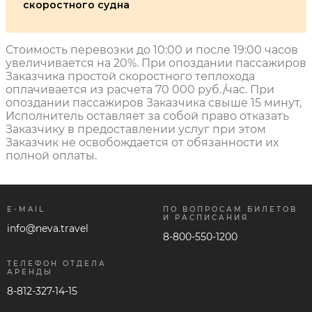
скоростного судна
Стоимость перевозки до 10:00 и после 19:00 часов
увеличивается на 20%. При опоздании пассажиров
Заказчика простой скоростного теплохода
оплачивается из расчета 70 000 руб./час. При
опоздании пассажиров Заказчика свыше 15 минут,
Исполнитель оставляет за собой право отказать
Заказчику в предоставлении услуг при этом
Заказчик не освобождается от обязанности их
полной оплаты.
E-MAIL
ПО ВОПРОСАМ БИЛЕТОВ
И РАСПИСАНИЯ
info@neva.travel
8-800-550-1200
ТЕЛЕФОН ОТДЕЛА
АРЕНДЫ
8-812-327-14-15