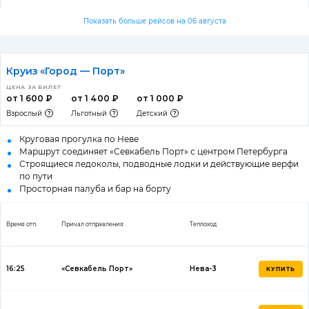
Показать больше рейсов на 06 августа
Круиз «Город — Порт»
ЦЕНА ЗА БИЛЕТ
от 1 600 ₽
от 1 400 ₽
от 1 000 ₽
Взрослый
Льготный
Детский
Круговая прогулка по Неве
Маршрут соединяет «Севкабель Порт» с центром Петербурга
Строящиеся ледоколы, подводные лодки и действующие верфи
по пути
Просторная палуба и бар на борту
Время отп.
Причал отправления
Теплоход
16:25
«Севкабель Порт»
Нева-3
КУПИТЬ