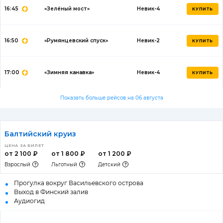
16:45
«Зелёный мост»
Невик-4
КУПИТЬ
16:50
«Румянцевский спуск»
Невик-2
КУПИТЬ
17:00
«Зимняя канавка»
Невик-4
КУПИТЬ
Показать больше рейсов на 06 августа
Балтийский круиз
ЦЕНА ЗА БИЛЕТ
от 2 100 ₽
от 1 800 ₽
от 1 200 ₽
Взрослый
Льготный
Детский
Прогулка вокруг Васильевского острова
Выход в Финский залив
Аудиогид