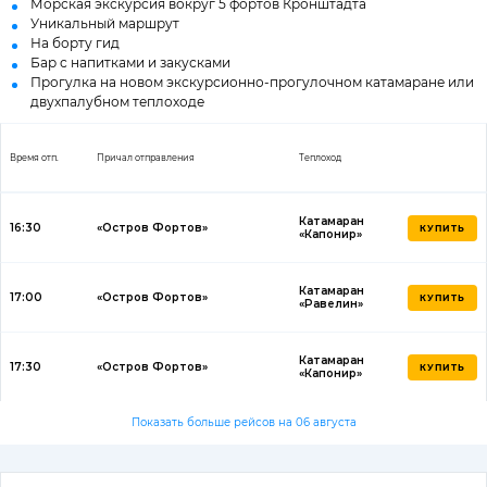
Морская экскурсия вокруг 5 фортов Кронштадта
Уникальный маршрут
На борту гид
Бар с напитками и закусками
Прогулка на новом экскурсионно-прогулочном катамаране или
двухпалубном теплоходе
Время отп.
Причал отправления
Теплоход
Катамаран
16:30
«Остров Фортов»
КУПИТЬ
«Капонир»
Катамаран
17:00
«Остров Фортов»
КУПИТЬ
«Равелин»
Катамаран
17:30
«Остров Фортов»
КУПИТЬ
«Капонир»
Показать больше рейсов на 06 августа