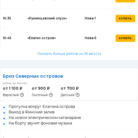
16:35
«Румянцевский спуск»
Нева-1
КУПИТЬ
16:45
«Елагин остров»
Нева-5
КУПИТЬ
Показать больше рейсов на 06 августа
Бриз Северных островов
ЦЕНА ЗА БИЛЕТ
от 1 100 ₽
от 900 ₽
от 700 ₽
Взрослый
Льготный
Детский
Прогулка вокруг Елагина острова
Выход в Финский залив
На новом электрическом катамаране
На борту звучит фоновая музыка