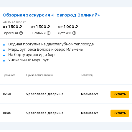
Обзорная экскурсия «Новгород Великий»
ЦЕНА ЗА БИЛЕТ
от 1 500 ₽
от 1 300 ₽
от 1 000 ₽
Взрослый
Льготный
Детский
Водная прогулка на двухпалубном теплоходе
Маршрут: река Волхов и озеро Ильмень
На борту аудиогид и бар
Уникальный маршрут
Время отп.
Причал отправления
Теплоход
16:30
Ярославово Дворище
Москва-57
КУПИТЬ
18:00
Ярославово Дворище
Москва-57
КУПИТЬ