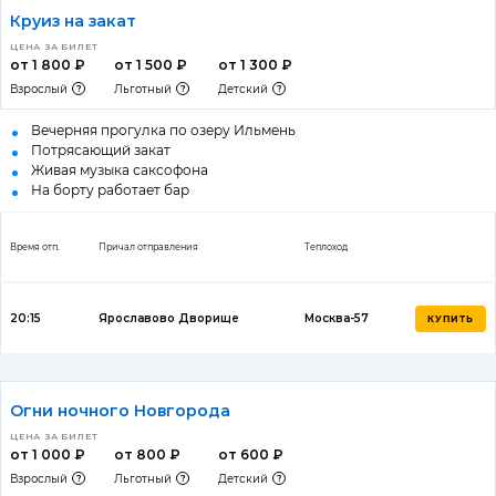
Круиз на закат
ЦЕНА ЗА БИЛЕТ
от 1 800 ₽
от 1 500 ₽
от 1 300 ₽
Взрослый
Льготный
Детский
Вечерняя прогулка по озеру Ильмень
Потрясающий закат
Живая музыка саксофона
На борту работает бар
Время отп.
Причал отправления
Теплоход
20:15
Ярославово Дворище
Москва-57
КУПИТЬ
Огни ночного Новгорода
ЦЕНА ЗА БИЛЕТ
от 1 000 ₽
от 800 ₽
от 600 ₽
Взрослый
Льготный
Детский