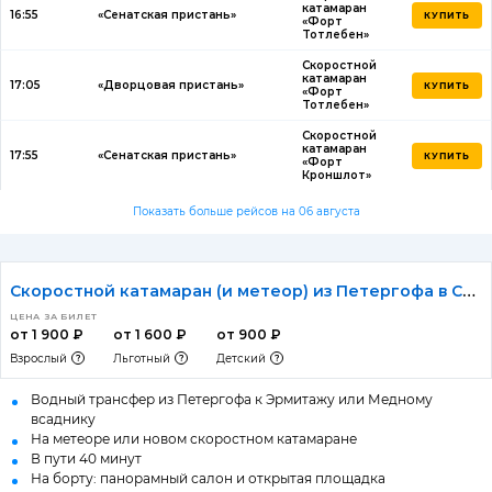
катамаран
16:55
«Сенатская пристань»
КУПИТЬ
«Форт
Тотлебен»
Скоростной
катамаран
17:05
«Дворцовая пристань»
КУПИТЬ
«Форт
Тотлебен»
Скоростной
катамаран
17:55
«Сенатская пристань»
КУПИТЬ
«Форт
Кроншлот»
Показать больше рейсов на 06 августа
Скоростной катамаран (и метеор) из Петергофа в Санкт-Петербург
ЦЕНА ЗА БИЛЕТ
от 1 900 ₽
от 1 600 ₽
от 900 ₽
Взрослый
Льготный
Детский
Водный трансфер из Петергофа к Эрмитажу или Медному
всаднику
На метеоре или новом скоростном катамаране
В пути 40 минут
На борту: панорамный салон и открытая площадка