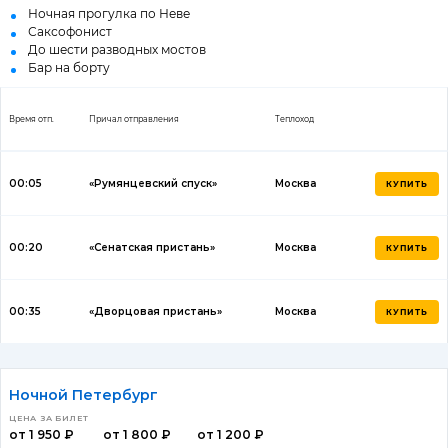
Ночная прогулка по Неве
Саксофонист
До шести разводных мостов
Бар на борту
Время отп.
Причал отправления
Теплоход
00:05
«Румянцевский спуск»
Москва
КУПИТЬ
00:20
«Сенатская пристань»
Москва
КУПИТЬ
00:35
«Дворцовая пристань»
Москва
КУПИТЬ
Ночной Петербург
ЦЕНА ЗА БИЛЕТ
от 1 950 ₽
от 1 800 ₽
от 1 200 ₽