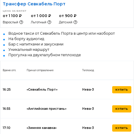
Трансфер Севкабель Порт
ЦЕНА ЗА БИЛЕТ
от 1 100 ₽
от 1 000 ₽
от 900 ₽
Взрослый
Льготный
Детский
Водное такси от Севкабель Порта в центр или наоборот
На борту аудиогид
Бар с напитками и закусками
Уникальный маршрут
Прогулка на двухпалубном теплоходе
Время отп.
Причал отправления
Теплоход
16:25
«Севкабель Порт»
Нева-3
КУПИТЬ
16:55
«Английская пристань»
Нева-3
КУПИТЬ
17:10
«Зимняя канавка»
Нева-3
КУПИТЬ