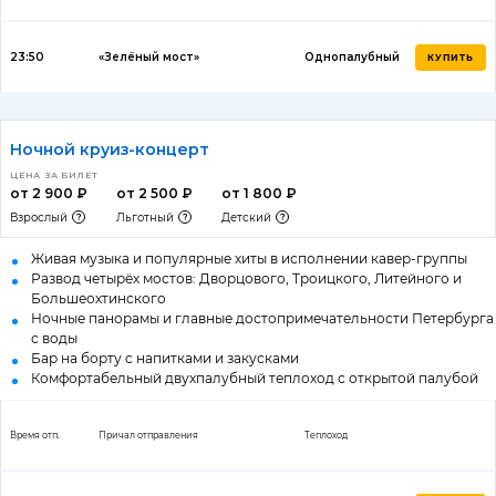
23:50
«Зелёный мост»
Однопалубный
КУПИТЬ
Ночной круиз-концерт
ЦЕНА ЗА БИЛЕТ
от 2 900 ₽
от 2 500 ₽
от 1 800 ₽
Взрослый
Льготный
Детский
Живая музыка и популярные хиты в исполнении кавер-группы
Развод четырёх мостов: Дворцового, Троицкого, Литейного и
Большеохтинского
Ночные панорамы и главные достопримечательности Петербурга
с воды
Бар на борту с напитками и закусками
Комфортабельный двухпалубный теплоход с открытой палубой
Время отп.
Причал отправления
Теплоход