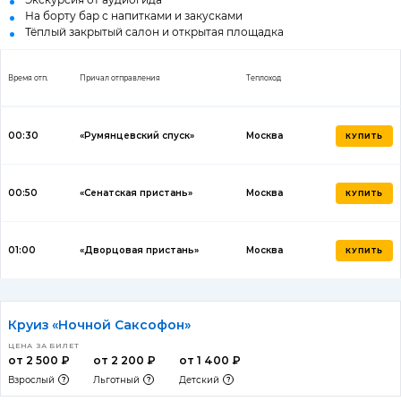
На борту бар с напитками и закусками
Тёплый закрытый салон и открытая площадка
Время отп.
Причал отправления
Теплоход
00:30
«Румянцевский спуск»
Москва
КУПИТЬ
00:50
«Сенатская пристань»
Москва
КУПИТЬ
01:00
«Дворцовая пристань»
Москва
КУПИТЬ
Круиз «Ночной Саксофон»
ЦЕНА ЗА БИЛЕТ
от 2 500 ₽
от 2 200 ₽
от 1 400 ₽
Взрослый
Льготный
Детский