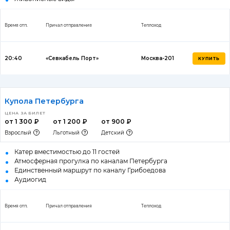
Время отп.
Причал отправления
Теплоход
20:40
«Севкабель Порт»
Москва-201
КУПИТЬ
Купола Петербурга
ЦЕНА ЗА БИЛЕТ
от 1 300 ₽
от 1 200 ₽
от 900 ₽
Взрослый
Льготный
Детский
Катер вместимостью до 11 гостей
Атмосферная прогулка по каналам Петербурга
Единственный маршрут по каналу Грибоедова
Аудиогид
Время отп.
Причал отправления
Теплоход