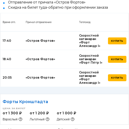
Отправление от причала «Остров Фортов»
Скидка на билет туда-обратно при оформлении заказа
Время отп.
Причал отправления
Теплоход
Скоростной
катамаран
17:40
«Остров Фортов»
КУПИТЬ
«Форт
Александр I»
Скоростной
18:40
«Остров Фортов»
катамаран
КУПИТЬ
«Форт Пётр I»
Скоростной
катамаран
20:05
«Остров Фортов»
КУПИТЬ
«Форт
Александр I»
Форты Кронштадта
ЦЕНА ЗА БИЛЕТ
от 1 300 ₽
от 1 200 ₽
от 1 000 ₽
Взрослый
Льготный
Детский