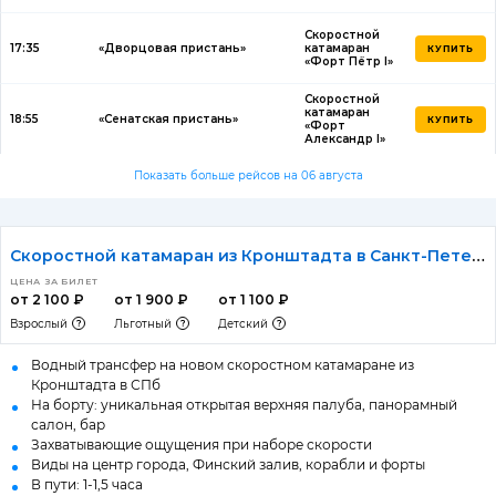
Скоростной
17:35
«Дворцовая пристань»
катамаран
КУПИТЬ
«Форт Пётр I»
Скоростной
катамаран
18:55
«Сенатская пристань»
КУПИТЬ
«Форт
Александр I»
Показать больше рейсов на 06 августа
Скоростной катамаран из Кронштадта в Санкт-Петербург
ЦЕНА ЗА БИЛЕТ
от 2 100 ₽
от 1 900 ₽
от 1 100 ₽
Взрослый
Льготный
Детский
Водный трансфер на новом скоростном катамаране из
Кронштадта в СПб
На борту: уникальная открытая верхняя палуба, панорамный
салон, бар
Захватывающие ощущения при наборе скорости
Виды на центр города, Финский залив, корабли и форты
В пути: 1-1,5 часа