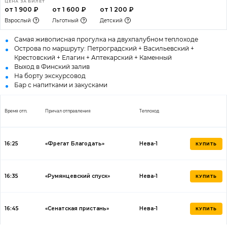
ЦЕНА ЗА БИЛЕТ
от 1 900 ₽
от 1 600 ₽
от 1 200 ₽
Взрослый
Льготный
Детский
Самая живописная прогулка на двухпалубном теплоходе
Острова по маршруту: Петроградский + Васильевский +
Крестовский + Елагин + Аптекарский + Каменный
Выход в Финский залив
На борту экскурсовод
Бар с напитками и закусками
Время отп.
Причал отправления
Теплоход
16:25
«Фрегат Благодать»
Нева-1
КУПИТЬ
16:35
«Румянцевский спуск»
Нева-1
КУПИТЬ
16:45
«Сенатская пристань»
Нева-1
КУПИТЬ