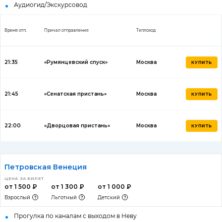
Аудиогид/Экскурсовод
Время отп.
Причал отправления
Теплоход
21:35
«Румянцевский спуск»
Москва
КУПИТЬ
21:45
«Сенатская пристань»
Москва
КУПИТЬ
22:00
«Дворцовая пристань»
Москва
КУПИТЬ
Петровская Венеция
ЦЕНА ЗА БИЛЕТ
от 1 500 ₽
от 1 300 ₽
от 1 000 ₽
Взрослый
Льготный
Детский
Прогулка по каналам с выходом в Неву