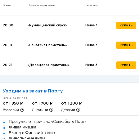
Время отп.
Причал отправления
Теплоход
20:00
«Румянцевский спуск»
Нева-3
КУПИТЬ
20:10
«Сенатская пристань»
Нева-3
КУПИТЬ
20:25
«Дворцовая пристань»
Нева-3
КУПИТЬ
Уходим на закат в Порту
ЦЕНА ЗА БИЛЕТ
от 1 950 ₽
от 1 700 ₽
от 1 200 ₽
Взрослый
Льготный
Детский
Прогулка от причала «Севкабель Порт»
Живая музыка
Выход в Финский залив
Живописные виды