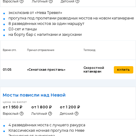
Взрослый
Льготный
Детский
эксклюзив от «Нева Тревел»
прогулка под пролетами разводных мостов на новом катамаране
8 разведённых мостов за один маршрут
DJ-сет и танцы
на борту бар с напитками и закусками
Время отп.
Причал отправления
Теплоход
Скоростной
01:05
«Сенатская пристань»
КУПИТЬ
катамаран
Мосты повисли над Невой
ЦЕНА ЗА БИЛЕТ
от 1 950 ₽
от 1 800 ₽
от 1 200 ₽
Взрослый
Льготный
Детский
4 разведённых моста с лучшего ракурса
Классическая ночная прогулка по Неве
Экскурсия от аудиогида