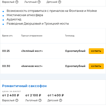
Взрослый
Льготный
Детский
Возможность отправиться с причалов на Фонтанке и Мойке
Мистическая атмосфера
Аудиогид
Разводные Дворцовый и Троицкий мосты
Время отп.
Причал отправления
Теплоход
00:25
«Зелёный мост»
Однопалубный
КУПИТЬ
00:30
«Аничков мост»
Однопалубный
КУПИТЬ
Романтичный саксофон
ЦЕНА ЗА БИЛЕТ
от 2 400 ₽
от 2 100 ₽
от 1 400 ₽
Взрослый
Льготный
Детский