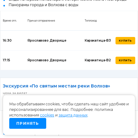
Панорамы города и Волхова с воды
Время отп.
Причал отправления
Теплоход
16:30
Ярославово Дворище
Каракатица-B3
КУПИТЬ
17:15
Ярославово Дворище
Каракатица-B2
КУПИТЬ
Экскурсия «По святым местам реки Волхов»
ЦЕНА ЗА БИЛЕТ
от 1 300 ₽
от 1 100 ₽
от 900 ₽
Мы обрабатываем cookies, чтобы сделать наш сайт удобнее и
Взрослый
Льготный
Детский
персонализированнее для вас. Подробнее: политика
использования
cookies
и
защита данных
.
Прогулка на катере по реке Волхов
На борту аудиогид
ПРИНЯТЬ
8 древних храмов и монастырских ансамблей по маршруту
Виды на исторический город с воды