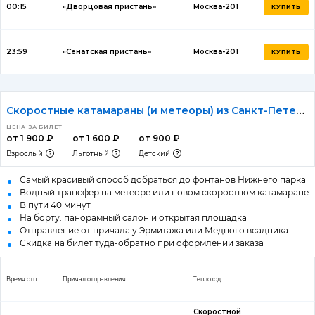
00:15
«Дворцовая пристань»
Москва-201
КУПИТЬ
23:59
«Сенатская пристань»
Москва-201
КУПИТЬ
Скоростные катамараны (и метеоры) из Санкт-Петербурга в Петергоф
ЦЕНА ЗА БИЛЕТ
от 1 900 ₽
от 1 600 ₽
от 900 ₽
Взрослый
Льготный
Детский
Самый красивый способ добраться до фонтанов Нижнего парка
Водный трансфер на метеоре или новом скоростном катамаране
В пути 40 минут
На борту: панорамный салон и открытая площадка
Отправление от причала у Эрмитажа или Медного всадника
Скидка на билет туда-обратно при оформлении заказа
Время отп.
Причал отправления
Теплоход
Скоростной