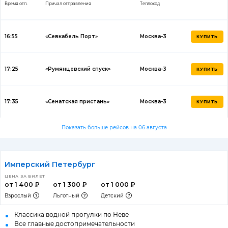
Время отп.
Причал отправления
Теплоход
16:55
«Севкабель Порт»
Москва-3
КУПИТЬ
17:25
«Румянцевский спуск»
Москва-3
КУПИТЬ
17:35
«Сенатская пристань»
Москва-3
КУПИТЬ
Показать больше рейсов на 06 августа
Имперский Петербург
ЦЕНА ЗА БИЛЕТ
от 1 400 ₽
от 1 300 ₽
от 1 000 ₽
Взрослый
Льготный
Детский
Классика водной прогулки по Неве
Все главные достопримечательности