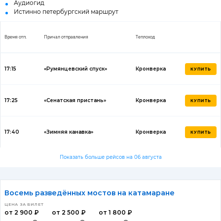
Аудиогид
Истинно петербургский маршрут
Время отп.
Причал отправления
Теплоход
17:15
«Румянцевский спуск»
Кронверка
КУПИТЬ
17:25
«Сенатская пристань»
Кронверка
КУПИТЬ
17:40
«Зимняя канавка»
Кронверка
КУПИТЬ
Показать больше рейсов на 06 августа
Восемь разведённых мостов на катамаране
ЦЕНА ЗА БИЛЕТ
от 2 900 ₽
от 2 500 ₽
от 1 800 ₽