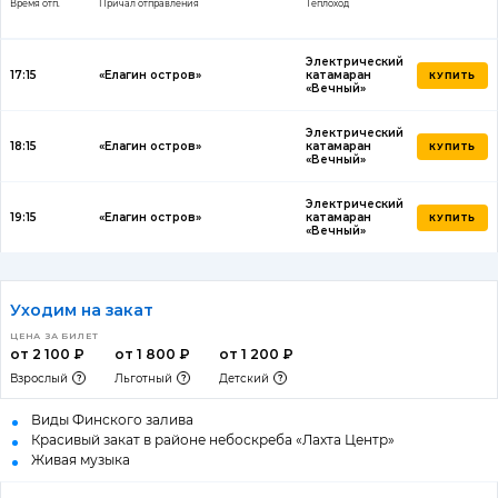
Время отп.
Причал отправления
Теплоход
Электрический
17:15
«Елагин остров»
катамаран
КУПИТЬ
«Вечный»
Электрический
18:15
«Елагин остров»
катамаран
КУПИТЬ
«Вечный»
Электрический
19:15
«Елагин остров»
катамаран
КУПИТЬ
«Вечный»
Уходим на закат
ЦЕНА ЗА БИЛЕТ
от 2 100 ₽
от 1 800 ₽
от 1 200 ₽
Взрослый
Льготный
Детский
Виды Финского залива
Красивый закат в районе небоскреба «Лахта Центр»
Живая музыка