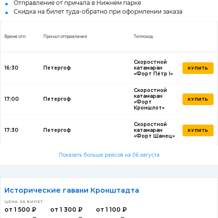
Отправление от причала в Нижнем парке
Скидка на билет туда-обратно при оформлении заказа
Время отп.
Причал отправления
Теплоход
Скоростной
16:30
Петергоф
катамаран
КУПИТЬ
«Форт Пётр I»
Скоростной
катамаран
17:00
Петергоф
КУПИТЬ
«Форт
Кроншлот»
Скоростной
17:30
Петергоф
катамаран
КУПИТЬ
«Форт Шанец»
Показать больше рейсов на 06 августа
Исторические гавани Кронштадта
ЦЕНА ЗА БИЛЕТ
от 1 500 ₽
от 1 300 ₽
от 1 100 ₽