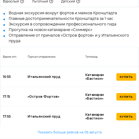
Взрослый
Льготный
Детский
Водная экскурсия вокруг фортов и маяков Кронштадта
Главные достопримечательности Кронштадта за 1 час
Экскурсия в сопровождении профессионального гида
Прогулка на новом катамаране «Соммерс»
Отправление от причалов «Остров фортов» и у Итальянского
пруда
Время отп.
Причал отправления
Теплоход
Катамаран
16:55
Итальянский пруд
КУПИТЬ
«Бастион»
Катамаран
17:15
«Остров Фортов»
КУПИТЬ
«Бастион»
Катамаран
17:55
Итальянский пруд
КУПИТЬ
«Бастион»
Показать больше рейсов на 06 августа