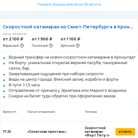
Показать больше рейсов на 06 августа
Скоростной катамаран из Санкт-Петербурга в Кронштадт «Остров фортов»
ЦЕНА ЗА БИЛЕТ
от 2 100 ₽
от 1 900 ₽
от 1 100 ₽
Взрослый
Льготный
Детский
Водный трансфер на новом скоростном катамаране в Кронштадт
На борту: уникальная открытая верхняя палуба, панорамный
салон, бар
Захватывающие ощущения при наборе скорости
Виды на центр города, Финский залив, корабли и форты
В пути: 1-1,5 часа
Отправление от причала у Эрмитажа или Медного всадника
Скидка на билет туда-обратно при оформлении заказа
Время отп.
Причал отправления
Теплоход
Скоростной
17:25
«Сенатская пристань»
катамаран
КУПИТЬ
«Форт Пётр I»