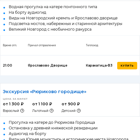
Водная прогулка на катере понтонного типа
На борту аудиогид
Виды на Новгородский кремль и Ярославово дворище
Подсветка мостов, набережных и старинной архитектуры
Великий Новгород с необычного ракурса
Время отп.
Причал отправления
Теплоход
21:00
Ярославово Дворище
Каракатица-B3
КУПИТЬ
Экскурсия «Рюриково городище»
ЦЕНА ЗА БИЛЕТ
от 1 300 ₽
от 1 100 ₽
от 900 ₽
Взрослый
Льготный
Детский
Прогулка на катере до Рюрикова Городища
Остановка у древней княжеской резиденции
Аудиогид на борту
Виды на Юрьев монастырь и исторические места Новгорода