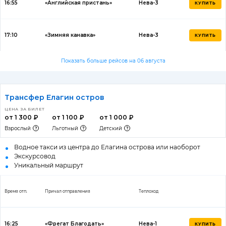
16:55
«Английская пристань»
Нева-3
КУПИТЬ
17:10
«Зимняя канавка»
Нева-3
КУПИТЬ
Показать больше рейсов на 06 августа
Трансфер Елагин остров
ЦЕНА ЗА БИЛЕТ
от 1 300 ₽
от 1 100 ₽
от 1 000 ₽
Взрослый
Льготный
Детский
Водное такси из центра до Елагина острова или наоборот
Экскурсовод
Уникальный маршрут
Время отп.
Причал отправления
Теплоход
16:25
«Фрегат Благодать»
Нева-1
КУПИТЬ