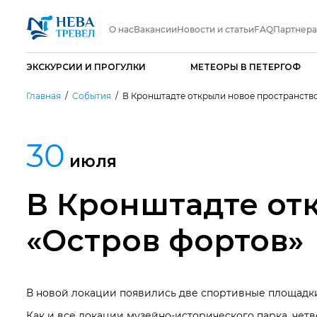
О нас
Вакансии
Новости и статьи
FAQ
Партнер
ЭКСКУРСИИ И ПРОГУЛКИ
МЕТЕОРЫ В ПЕТЕРГОФ
Главная
События
В Кронштадте открыли новое пространство
30
июля
В Кронштадте от
«Остров фортов»
В новой локации появились две спортивные площадки, 
Как и все локации музейно-исторического парка, чет