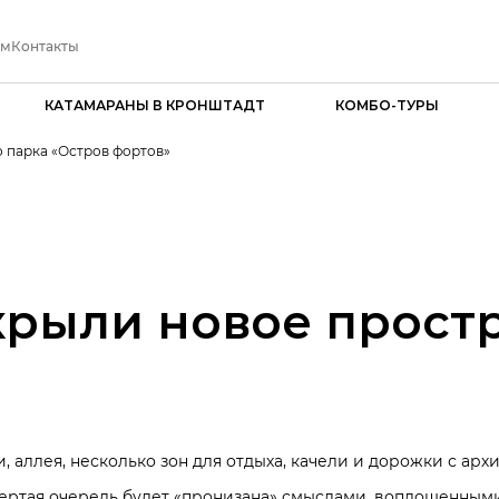
ам
Контакты
КАТАМАРАНЫ В КРОНШТАДТ
КОМБО-ТУРЫ
 парка «Остров фортов»
крыли новое прост
аллея, несколько зон для отдыха, качели и дорожки с арх
вертая очередь будет «пронизана» смыслами, воплощенными