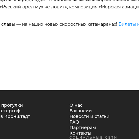
«Русский орел мух не ловит», композиция «Морская авиация
 славы — на наших новых скоростных катамаранах!
Билеты н
 прогулки
О нас
Петергоф
Вакансии
 в Кронштадт
Новости и статьи
FAQ
Партнерам
Контакты
СОЦИАЛЬНЫЕ СЕТИ