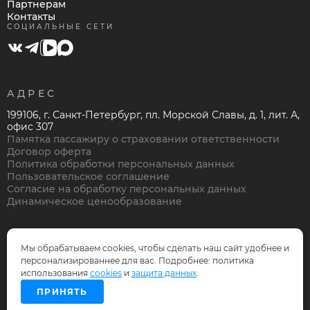
Партнерам
Контакты
СОЦИАЛЬНЫЕ СЕТИ
АДРЕС
199106, г. Санкт-Петербург, пл. Морской Славы, д. 1, лит. А,
офис 307
Памятка пассажиру о страховании ответственности
Договор оферта
Политика обработки персональных данных
Пользовательское соглашение
Согласие на обработку персональных данных
Динамическое ценообразование
Мы обрабатываем cookies, чтобы сделать наш сайт удобнее и
персонализированнее для вас. Подробнее: политика
© Нева Тревел Компани, 1995-2026
использования
cookies
и
защита данных
.
Дизайн и разработка —
OnePix
ПРИНЯТЬ