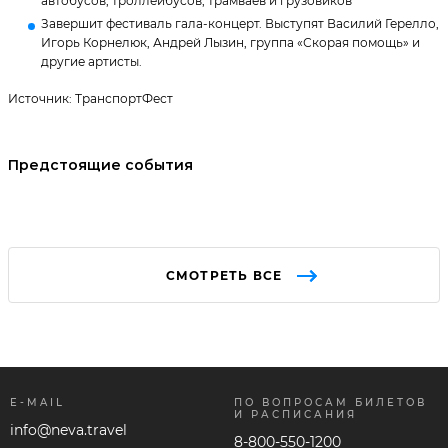
автобусов, троллейбусов, трамваев и грузовиков
Завершит фестиваль гала-концерт. Выступят Василий Герелло,
Игорь Корнелюк, Андрей Лызин, группа «Скорая помощь» и
другие артисты.
Источник: ТранспортФест
Предстоящие события
СМОТРЕТЬ ВСЕ
E-MAIL
ПО ВОПРОСАМ БИЛЕТОВ
И РАСПИСАНИЯ
info@neva.travel
8-800-550-1200