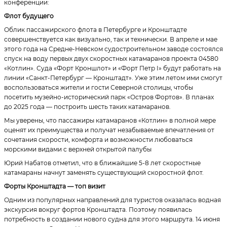
конференции:
Флот будущего
Облик пассажирского флота в Петербурге и Кронштадте
совершенствуется как визуально, так и технически. В апреле и мае
этого года на Средне-Невском судостроительном заводе состоялся
спуск на воду первых двух скоростных катамаранов проекта 04580
«Котлин». Суда «Форт Кроншлот» и «Форт Петр I» будут работать на
линии «Санкт-Петербург — Кронштадт». Уже этим летом ими смогут
воспользоваться жители и гости Северной столицы, чтобы
посетить музейно-исторический парк «Остров Фортов». В планах
до 2025 года — построить шесть таких катамаранов.
Мы уверены, что пассажиры катамаранов «Котлин» в полной мере
оценят их преимущества и получат незабываемые впечатления от
сочетания скорости, комфорта и возможности любоваться
морскими видами с верхней открытой палубы
Юрий Набатов отметил, что в ближайшие 5-8 лет скоростные
катамараны начнут заменять существующий скоростной флот.
Форты Кронштадта — топ визит
Одним из популярных направлений для туристов оказалась водная
экскурсия вокруг фортов Кронштадта. Поэтому появилась
потребность в создании нового судна для этого маршрута. 14 июня