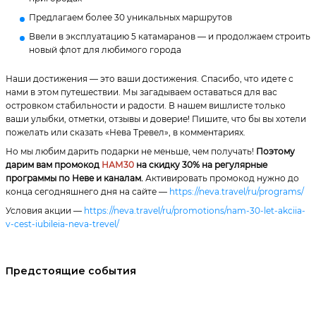
Предлагаем более 30 уникальных маршрутов
Ввели в эксплуатацию 5 катамаранов — и продолжаем строить
новый флот для любимого города
Наши достижения — это ваши достижения. Спасибо, что идете с
нами в этом путешествии. Мы загадываем оставаться для вас
островком стабильности и радости. В нашем вишлисте только
ваши улыбки, отметки, отзывы и доверие! Пишите, что бы вы хотели
пожелать или сказать «Нева Тревел», в комментариях.
Но мы любим дарить подарки не меньше, чем получать!
Поэтому
дарим вам промокод
НАМ30
на скидку 30% на регулярные
программы по Неве и каналам.
Активировать промокод нужно до
конца сегодняшнего дня на сайте —
https://neva.travel/ru/programs/
Условия акции —
https://neva.travel/ru/promotions/nam-30-let-akciia-
v-cest-iubileia-neva-trevel/
Предстоящие события