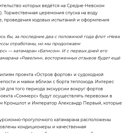
оительство которых ведётся на Средне-Невском
). Торжественная церемония спуска на воду
ке, проведения ходовых испытаний и оформления
сь бы, за последние два с половиной года флот «Нева
ессы отработаны, но мы продолжаем
с» — катамаран «Батисон». И с первых дней его
тамарана «Равелин», восторженных отзывов будет ещё
силиям проекта «Остров фортов» и судоходной
епости и маяки вблизи с борта теплохода. Интерес
вой для того периода экскурсии вокруг фортов
проекта «Соммерс» будут осуществлять перевозки в
ам Кроншлот и Император Александр Первый, которые
курсионно-прогулочного катамарана расположены
тановлены кондиционеры и качественная