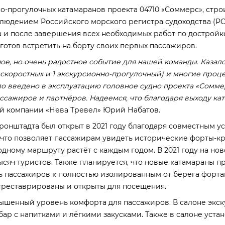
но-прогулочных катамаранов проекта 04710 «Соммерс», стр
людением Российского морского регистра судоходства (РС
да и после завершения всех необходимых работ по дострой
отов встретить на борту своих первых пассажиров.
ое, но очень радостное событие для нашей команды. Казало
 скоростных и 1 экскурсионно-прогулочный) и многие проц
 введено в эксплуатацию головное судно проекта «Соммер
ссажиров и партнёров. Надеемся, что благодаря выходу ка
ой компании «Нева Тревел» Юрий Набатов.
онштадта был открыт в 2021 году благодаря совместным у
 что позволяет пассажирам увидеть исторические форты-кр
одному маршруту растёт с каждым годом. В 2021 году на но
 тысяч туристов. Также планируется, что новые катамараны 
ть пассажиров к полностью изолированным от берега форт
 отреставрированы и открыты для посещения.
ышенный уровень комфорта для пассажиров. В салоне экс
т бар с напитками и лёгкими закусками. Также в салоне ус