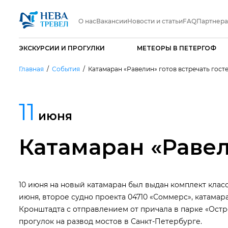
О нас
Вакансии
Новости и статьи
FAQ
Партнер
ЭКСКУРСИИ И ПРОГУЛКИ
МЕТЕОРЫ В ПЕТЕРГОФ
Главная
События
Катамаран «Равелин» готов встречать гост
11
июня
Катамаран «Равел
10 июня на новый катамаран был выдан комплект класс
июня, второе судно проекта 04710 «Соммерс», катама
Кронштадта с отправлением от причала в парке «Остр
прогулок на развод мостов в Санкт-Петербурге.