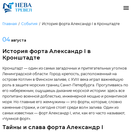
Главная
События
История форта Александр I в Кронштадте
04
августа
История форта Александр I в
Кронштадте
Кронштадт — один из самых загадочных и притягательных уголков
Ленинградской области. Город-крепость, расположенный на
острове Котлин в Финском заливе, с XVIII века играл важнейшую
роль в защите морских границ Санкт-Петербурга. Прогуливаясь по
его набережным, ощущаешь дыхание морской истории: здесь все
пропитано военной доблестью, инженерной мощью и романтикой
моря. Но главные его жемчужины — это форты, которые, словно
каменные стражи, и сегодня стоят среди волн залива. Один из
самых известных — форт Александр I, или, как его часто называют,
«Чумной форт».
Тайны и слава форта Александр I