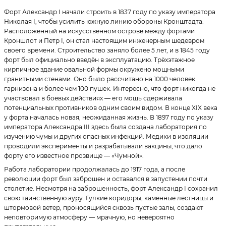
Форт Александр I начали строить в 1837 году по указу императора
Николая I, чтобы усилить южную линию обороны Кронштадта.
Расположенный на искусственном острове между фортами
Кроншлот и Петр I, он стал настоящим инженерным шедевром
своего времени. Строительство заняло более 5 лет, и в 1845 году
форт был официально введён в эксплуатацию. Трёхэтажное
кирпичное здание овальной формы окружено мощными
гранитными стенами. Оно было рассчитано на 1000 человек
гарнизона и более чем 100 пушек. Интересно, что форт никогда не
участвовал в боевых действиях — его мощь сдерживала
потенциальных противников одним своим видом. В конце XIX века
у форта началась новая, неожиданная жизнь. В 1897 году по указу
императора Александра III здесь была создана лаборатория по
изучению чумы и других опасных инфекций. Медики в изоляции
проводили эксперименты и разрабатывали вакцины, что дало
форту его известное прозвище — «Чумной».
Работа лаборатории продолжалась до 1917 года, а после
революции форт был заброшен и оставался в запустении почти
столетие. Несмотря на заброшенность, форт Александр I сохранил
свою таинственную ауру. Гулкие коридоры, каменные лестницы и
штормовой ветер, проносящийся сквозь пустые залы, создают
неповторимую атмосферу — мрачную, но невероятно