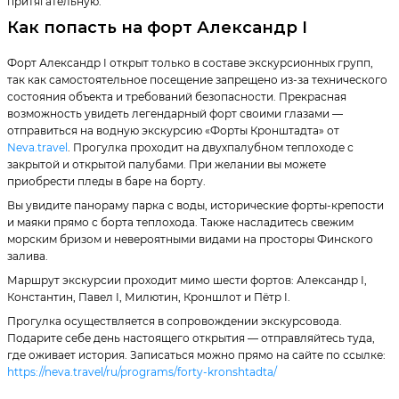
притягательную.
Как попасть на форт Александр I
Форт Александр I открыт только в составе экскурсионных групп,
так как самостоятельное посещение запрещено из-за технического
состояния объекта и требований безопасности. Прекрасная
возможность увидеть легендарный форт своими глазами —
отправиться на водную экскурсию «Форты Кронштадта» от
Neva.travel
. Прогулка проходит на двухпалубном теплоходе с
закрытой и открытой палубами. При желании вы можете
приобрести пледы в баре на борту.
Вы увидите панораму парка с воды, исторические форты-крепости
и маяки прямо с борта теплохода. Также насладитесь свежим
морским бризом и невероятными видами на просторы Финского
залива.
Маршрут экскурсии проходит мимо шести фортов: Александр I,
Константин, Павел I, Милютин, Кроншлот и Пётр I.
Прогулка осуществляется в сопровождении экскурсовода.
Подарите себе день настоящего открытия — отправляйтесь туда,
где оживает история. Записаться можно прямо на сайте по ссылке:
https://neva.travel/ru/programs/forty-kronshtadta/