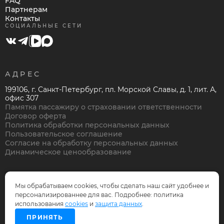
FAQ
Партнерам
Контакты
СОЦИАЛЬНЫЕ СЕТИ
АДРЕС
199106, г. Санкт-Петербург, пл. Морской Славы, д. 1, лит. А,
офис 307
Памятка пассажиру о страховании ответственности
Договор оферта
Политика обработки персональных данных
Пользовательское соглашение
Согласие на обработку персональных данных
Динамическое ценообразование
Мы обрабатываем cookies, чтобы сделать наш сайт удобнее и
персонализированнее для вас. Подробнее: политика
© Нева Тревел Компани, 1995-2026
использования
cookies
и
защита данных
.
Дизайн и разработка —
OnePix
ПРИНЯТЬ