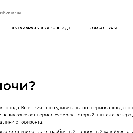
ам
Контакты
КАТАМАРАНЫ В КРОНШТАДТ
КОМБО-ТУРЫ
ночи?
города. Во время этого удивительного периода, когда солн
ночи» означает период сумерек, который длится с вечера 
а линию горизонта.
орые хотят увидеть этот необычный природный калейдоско