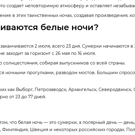
 это создает неповторимую атмосферу и оставляет незабыв
ние в этих таинственных ночах, создавая произведения, ко
чиваются белые ночи?
аканчиваются 2 июля, всего 23 дня. Сумерки начинаются в 2
не заходит за горизонт с 26 мая по 16 июля.
о солнцестояния, собирая выпускников со всей страны.
ся ночными прогулками, разводом мостов. Большим спросо
ких как Выборг, Петрозаводск, Архангельск, Северодвинск,
но от 23 до 77 дней.
том, что белая ночь — это сумерки, а полярный день — ден
, Финляндия, Швеция и некоторых российских городах. Поля