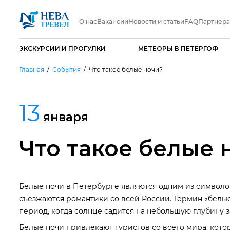
О нас
Вакансии
Новости и статьи
FAQ
Партнер
ЭКСКУРСИИ И ПРОГУЛКИ
МЕТЕОРЫ В ПЕТЕРГОФ
Главная
События
Что такое белые ночи?
13
января
Что такое белые 
Белые ночи в Петербурге являются одним из символов 
съезжаются романтики со всей России. Термин «белые 
период, когда солнце садится на небольшую глубину з
Белые ночи привлекают туристов со всего мира, кот